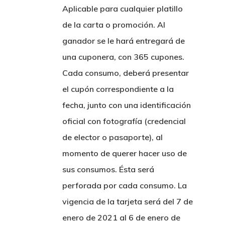
Aplicable para cualquier platillo
de la carta o promoción. Al
ganador se le hará entregará de
una cuponera, con 365 cupones.
Cada consumo, deberá presentar
Inicio
el cupón correspondiente a la
fecha, junto con una identificación
Sucursales
oficial con fotografía (credencial
de elector o pasaporte), al
¡Trabaja Con
momento de querer hacer uso de
Nosotros!
sus consumos. Ésta será
Convenios
perforada por cada consumo. La
vigencia de la tarjeta será del 7 de
Contacto
Enlace Sushimi
enero de 2021 al 6 de enero de