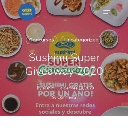
Concursos
Uncategorized
Sushimi Super
Giveaway 2020
By
sushimi
diciembre 18, 2020
No Comments